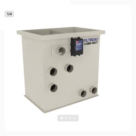
1
/
4
0