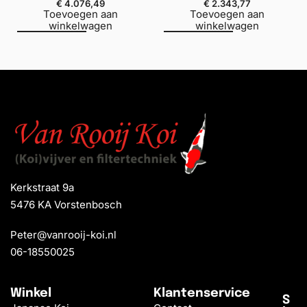
€
4.076,49
€
2.343,77
Toevoegen aan
Toevoegen aan
winkelwagen
winkelwagen
Kerkstraat 9a
5476 KA Vorstenbosch
Peter@vanrooij-koi.nl
06-18550025
Winkel
Klantenservice
S