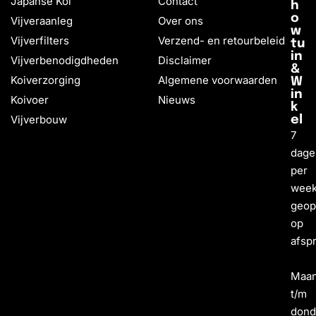
Japanse Koi
Contact
h
o
Vijveraanleg
Over ons
w
Vijverfilters
Verzend- en retourbeleid
tu
in
Vijverbenodigdheden
Disclaimer
&
Koiverzorging
Algemene voorwaarden
W
in
Koivoer
Nieuws
k
Vijverbouw
el
7
dage
per
wee
geo
op
afsp
Maa
t/m
dond