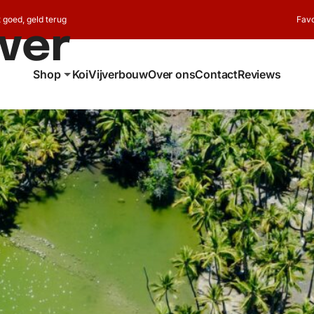
t goed, geld terug
Favo
jver
Shop
Koi
Vijverbouw
Over ons
Contact
Reviews