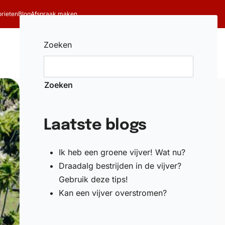
rieten
Blog
Afspraak maken
Zoeken
Zoeken
Account
Winkelwagen
0
Zoeken
Laatste blogs
Ik heb een groene vijver! Wat nu?
Draadalg bestrijden in de vijver?
Gebruik deze tips!
Kan een vijver overstromen?