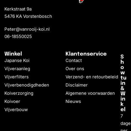
Kerkstraat 9a
5476 KA Vorstenbosch
Peter@vanrooij-koi.nl
06-18550025
Winkel
Klantenservice
S
Japanse Koi
Contact
h
o
Vijveraanleg
Over ons
w
Vijverfilters
Verzend- en retourbeleid
tu
in
Vijverbenodigdheden
Disclaimer
&
Koiverzorging
Algemene voorwaarden
W
in
Koivoer
Nieuws
k
Vijverbouw
el
7
dage
per